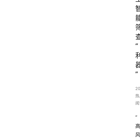
“
”
2
热
阅
“