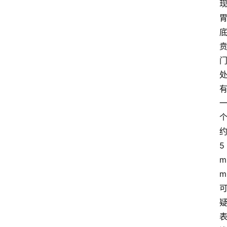
5
m
m