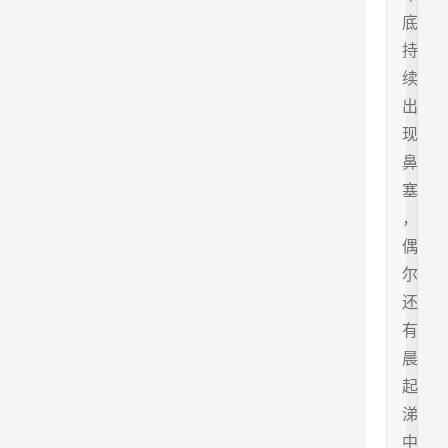
底
持
续
出
现
鼻
塞
，
偶
尔
还
有
晨
起
涕
中