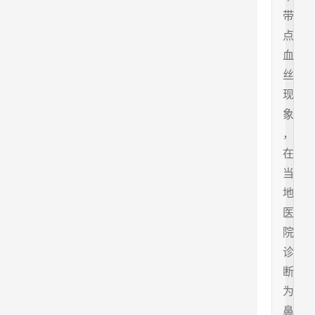
带
点
血
丝
现
象
，
在
当
地
医
院
诊
断
为
鼻