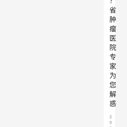
？
省
肿
瘤
医
院
专
家
为
您
解
惑
2
0