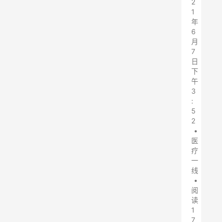
2
1
年
6
月
7
日
下
午
3
:
5
2
•
医
疗
一
线
•
阅
读
1
7