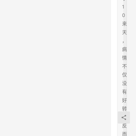
1
0
来
天
，
病
情
不
仅
没
有
好
转
，
反
而