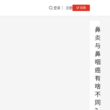
登录
注册
投稿
鼻
炎
与
鼻
咽
癌
有
啥
不
同