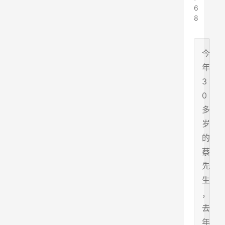
6
8
今
年
3
0
多
岁
的
蔡
先
生
，
去
年