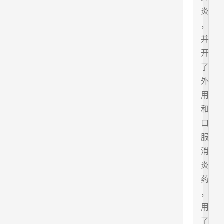
炎
，
并
开
了
外
用
和
口
服
消
炎
药
，
用
了