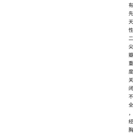
首
页
资
讯
快
报
登录
注册
专
题
投
稿