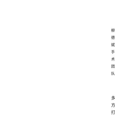
柳
德
斌
手
术
团
队