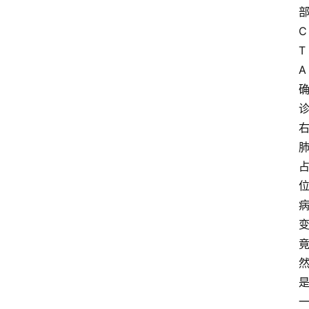
C
T
A