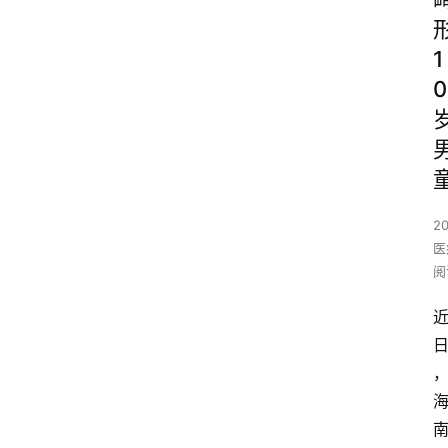
1
0
2
医
阅