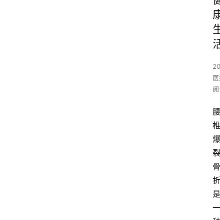
2
医
阅