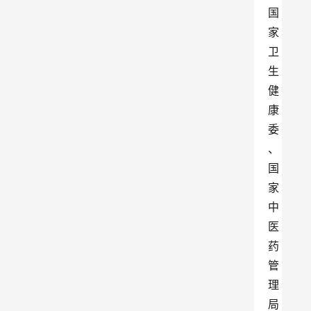
国
家
卫
生
健
康
委
、
国
家
中
医
药
管
理
局