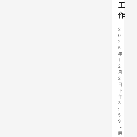
工
作
2
0
2
5
年
1
2
月
2
日
下
午
3
:
5
9
•
医