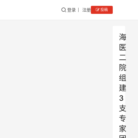
登录
注册
投稿
海
医
二
院
组
建
3
支
专
家