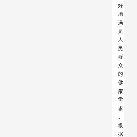
好
地
满
足
人
民
群
众
的
健
康
需
求
，
根
据