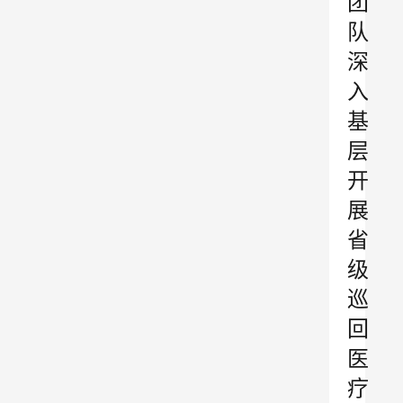
团
队
深
入
基
层
开
展
省
级
巡
回
医
疗