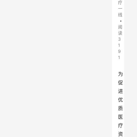
疗
一
线
•
阅
读
3
1
9
1
为
促
进
优
质
医
疗
资