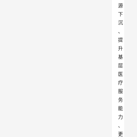
源
下
沉
、
提
升
基
层
医
疗
服
务
能
力
、
更