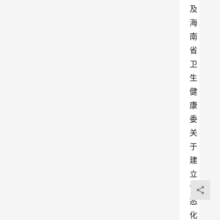
及
海
南
省
卫
生
健
康
委
关
于
建
立
常
态
化