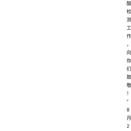
”
8
2