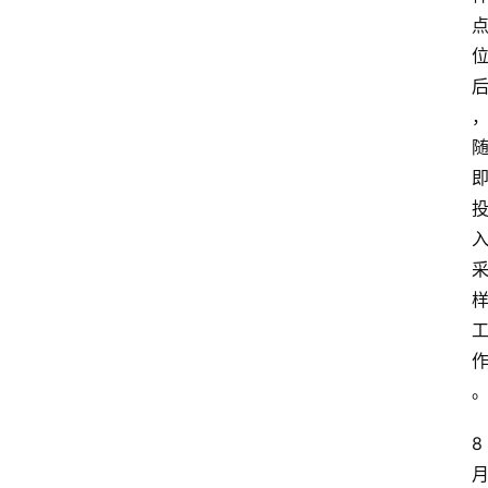
资
讯
快
报
登录
注册
专
题
投
稿
8