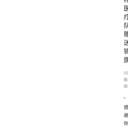
2
医
阅
“