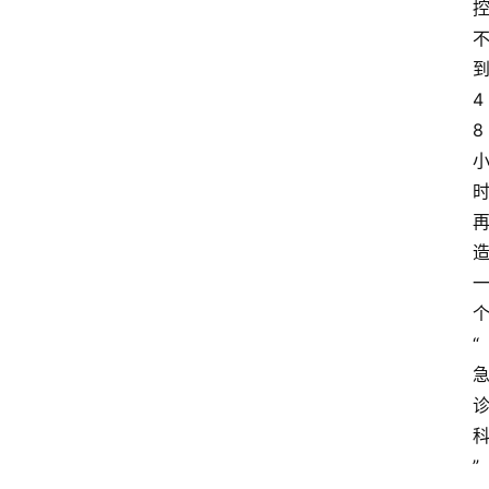
控
4
8
“
”