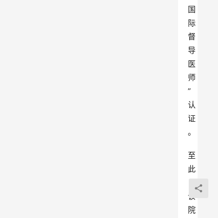
国
际
督
导
医
师
”
认
证
。
至
此
，
该
院