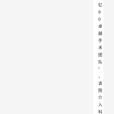
钇
9
0
卓
越
手
术
团
队
”
，
该
院
介
入
科