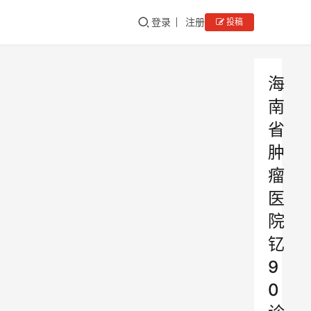
登录
注册
投稿
海
南
省
肿
瘤
医
院
钇
9
0