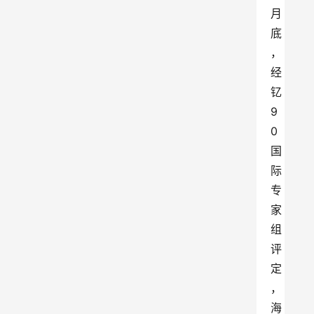
月
底
，
经
钇
9
0
国
际
专
家
组
评
定
，
海