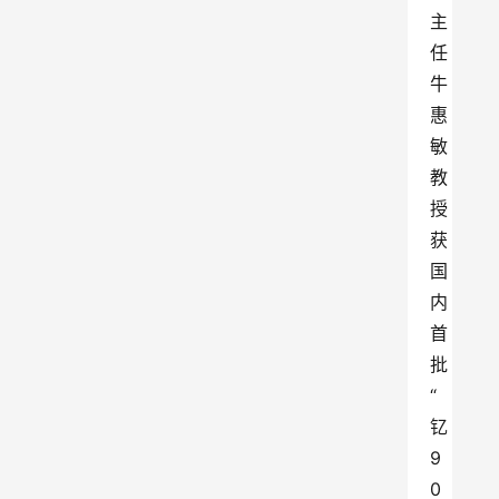
主
任
牛
惠
敏
教
授
获
国
内
首
批
“
钇
9
0