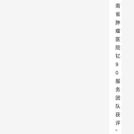
南
省
肿
瘤
医
院
钇
9
0
服
务
团
队
获
评
“