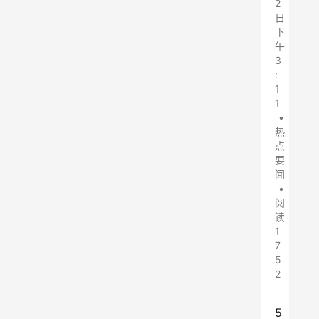
2
日
下
午
3
:
1
1
•
热
点
要
闻
•
阅
读
1
7
5
2
5