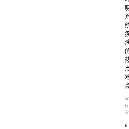
2
行
阅
8