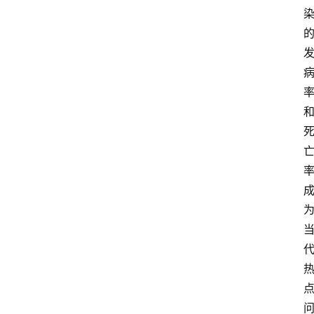
快
报
登录
注册
专
题
投
稿