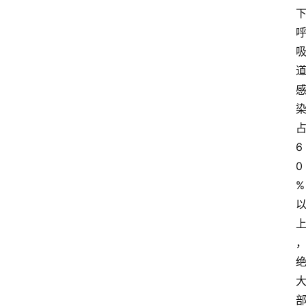
6
0
%