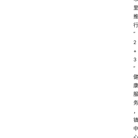
“
2
+
3
”