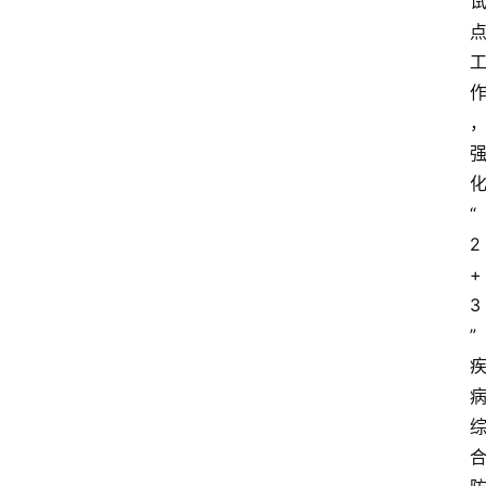
“
2
+
3
”