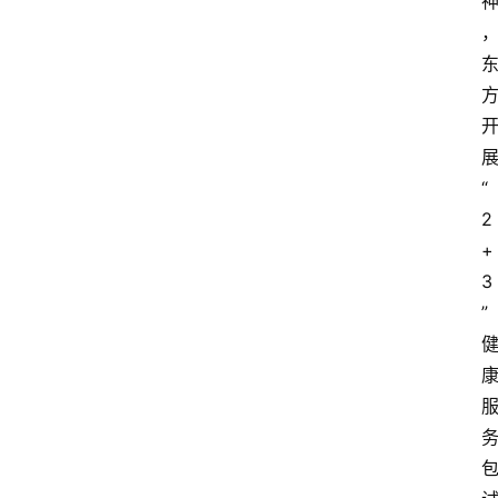
“
2
+
3
”