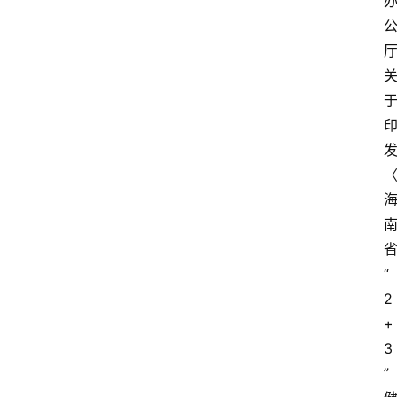
“
2
+
3
”