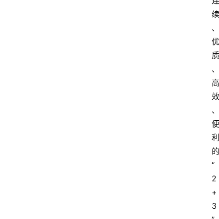
“
2
+
3