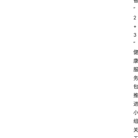
页
“
2
资
+
讯
3
”
快
报
登录
注册
专
题
投
稿