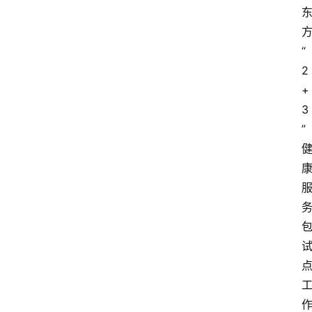
“
2
+
3
”