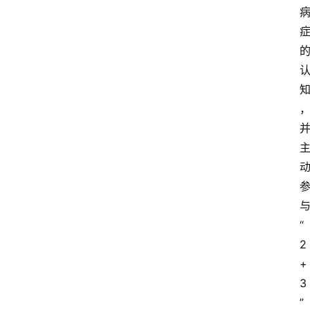
“
2
+
3
”