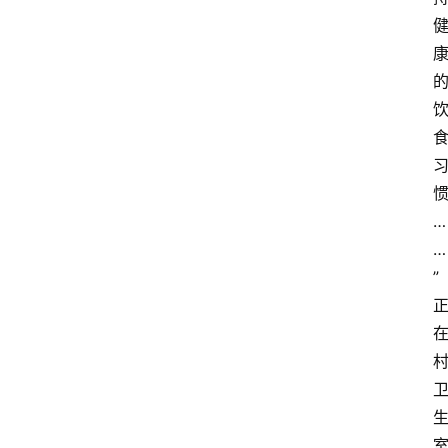
…
…
”