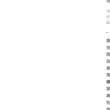
2
行
阅
“