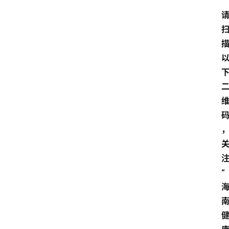
资
讯
快
报
登录
注册
专
题
投
稿
“