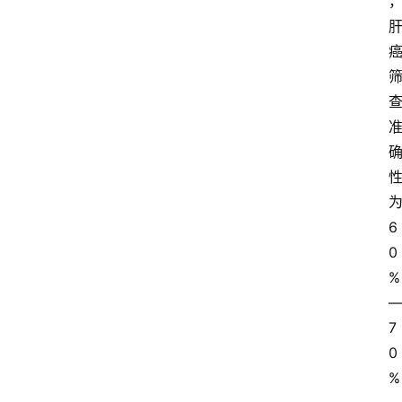
6
0
%
7
0
%