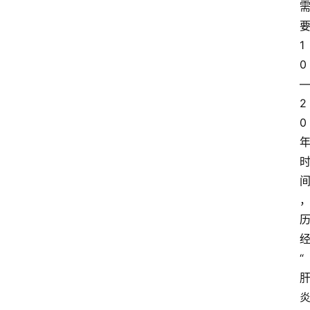
资
讯
1
0
快
报
2
登录
注册
0
专
题
投
稿
“