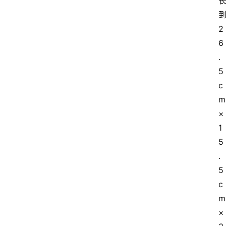
2
6
.
5
c
m
×
1
5
.
5
c
m
×