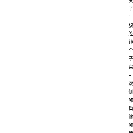
资
讯
“
快
报
登录
注册
专
题
投
+
稿