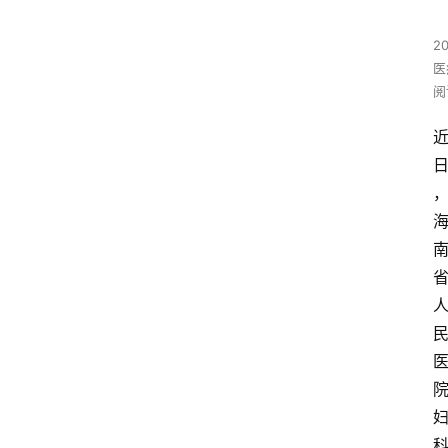
2
医
阅