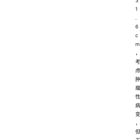
3
1
.
6
c
m