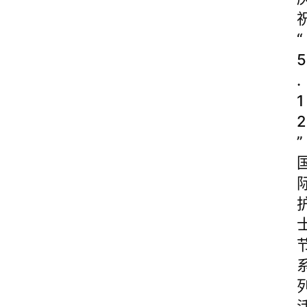
“
5
.
1
2
”