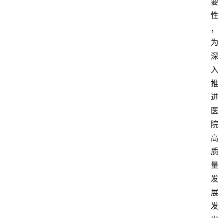
资
讯
快
报
登录
注册
专
题
投
稿