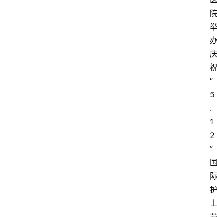
“
5
.
1
2
”