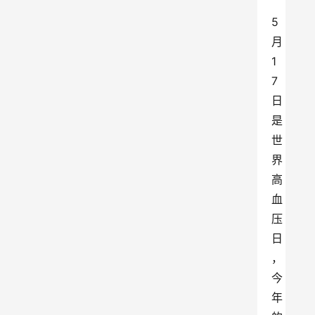
5
月
1
7
日
是
世
界
高
血
压
日
，
今
年