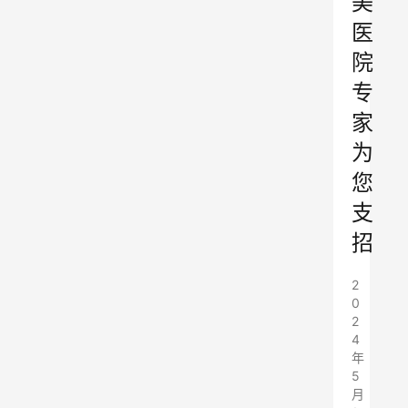
美
医
院
专
家
为
您
支
招
2
0
2
4
年
5
月