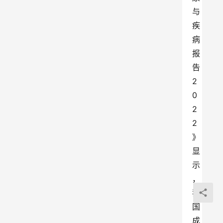
与
疾
病
报
告
2
0
2
2
》
显
示
，
我
国
成