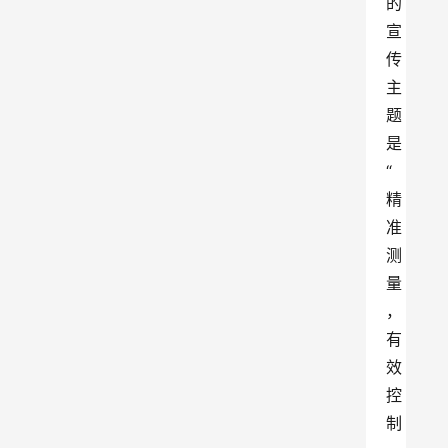
的
宣
传
主
题
是
“
精
准
测
量
，
有
效
控
制