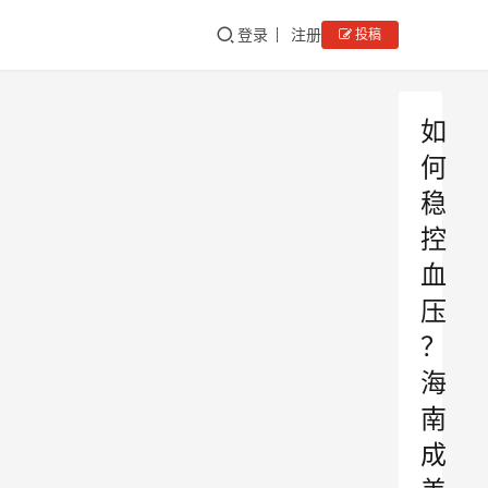
登录
注册
投稿
如
何
稳
控
血
压
？
海
南
成