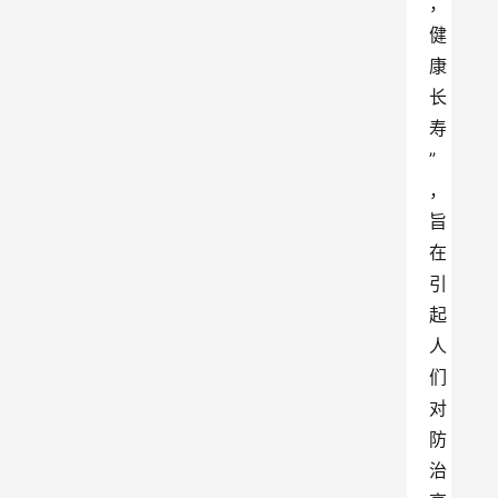
，
健
康
长
寿
”
，
旨
在
引
起
人
们
对
防
治