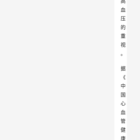
高
血
压
的
重
视
。
据
《
中
国
心
血
管
健
康