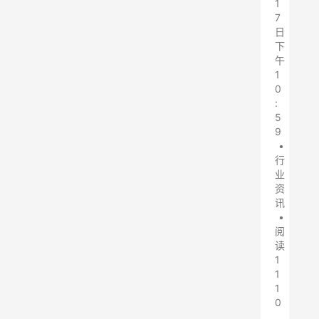
1
7
日
下
午
1
0
:
5
9
•
行
业
资
讯
•
阅
读
1
1
1
0