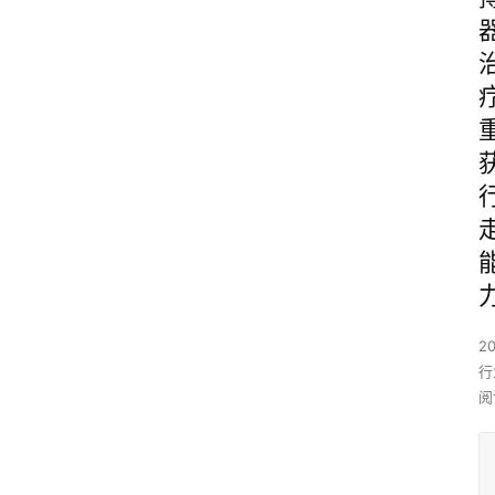
2
行
阅