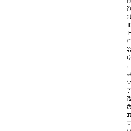
首
页
资
讯
快
报
登录
注册