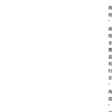
“
”
“
”