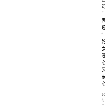
“
”
2
行