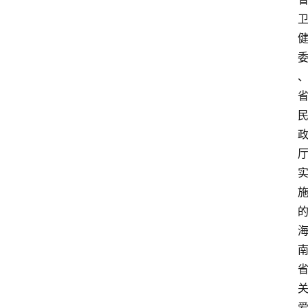
首
页
资
讯
快
报
登录
注册
专
题
投
稿