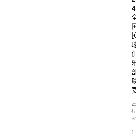
4
2
行
阅
1