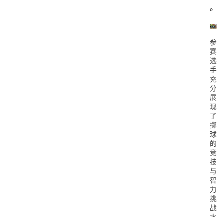
参
赛
选
手
充
分
展
现
了
掷
球
的
竞
技
与
智
力
挑
战
水