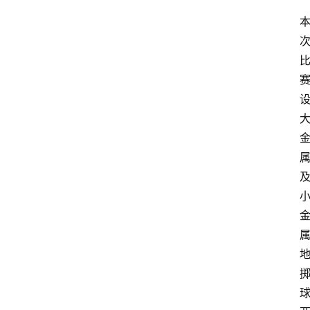
首
页
资
讯
快
报
登录
注册
专
题
投