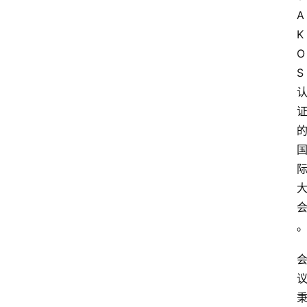
A
K
O
S