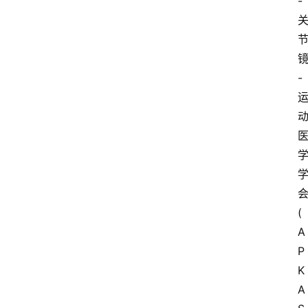
-
-
(
A
P
K
A