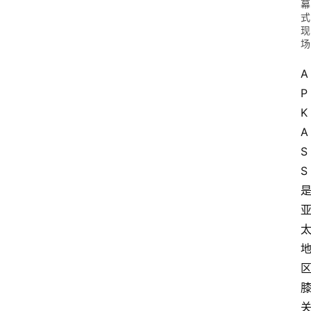
幕
式
现
场
A
P
K
A
S
S