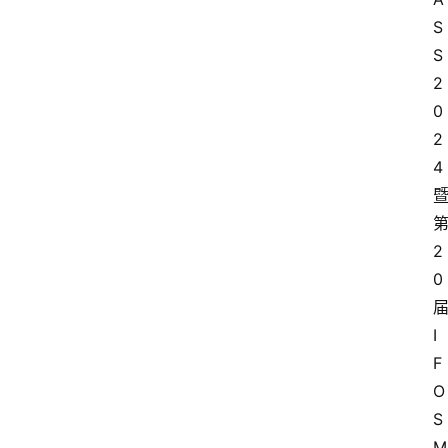
S
S 
2
0
2
4
2
0
I
F
O
S
M