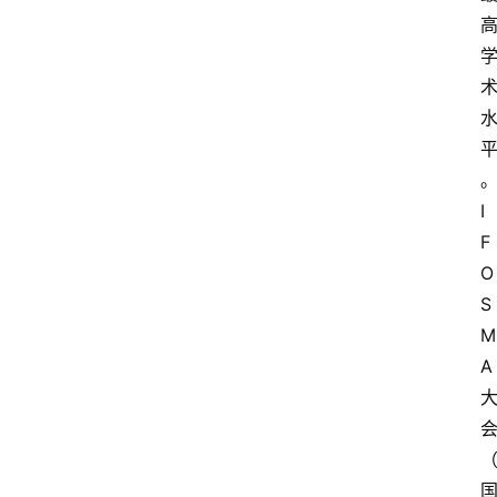
I
F
O
S
M
A