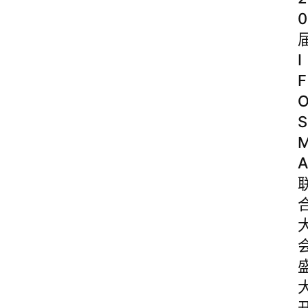
0
I
F
S
A