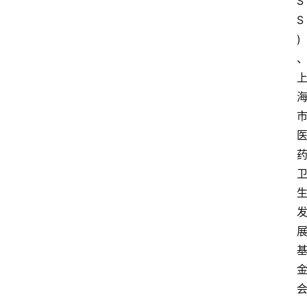
S
S
)