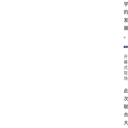
首
页
资
开
讯
幕
式
现
快
场
报
登录
注册
专
题
投
稿