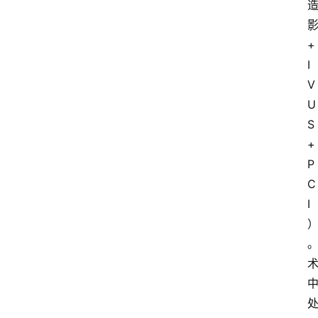
+
I
V
U
S
+
P
C
I