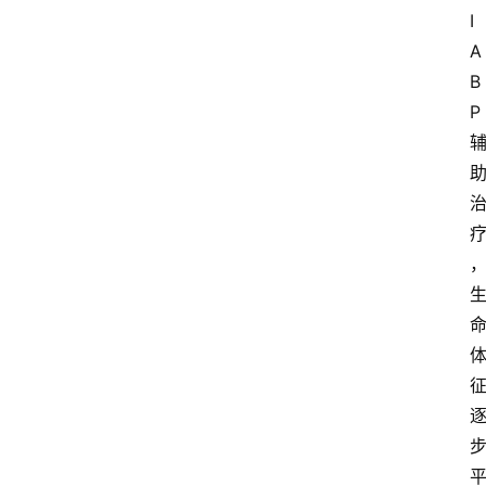
I
A
B
P