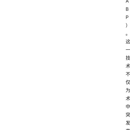
A
B
P