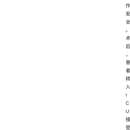
I
C
U