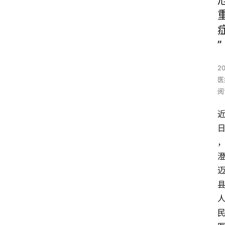
”
2
医
阅