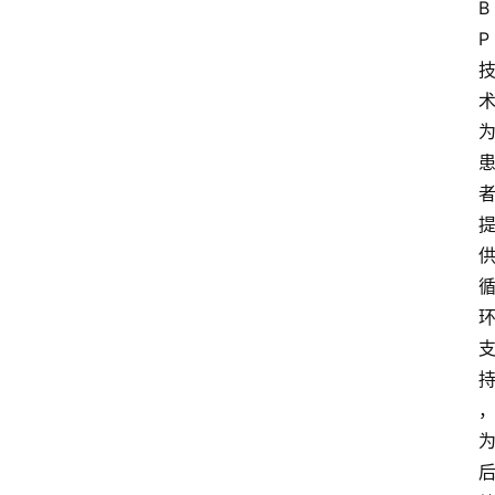
B
P
首
页