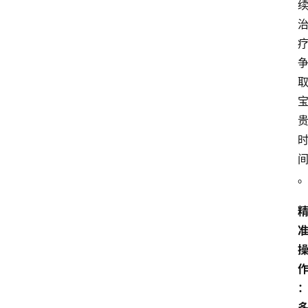
资
讯
快
报
登录
注册
专
题
投
稿