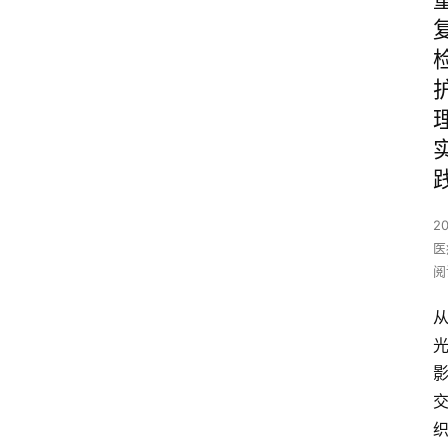
2
医
阅