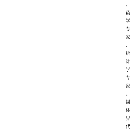
快
报
登录
注册
专
题
投
稿