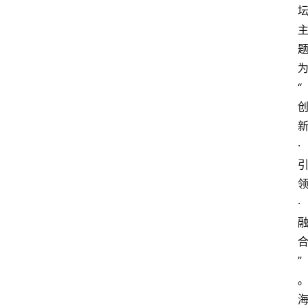
“
·
·
”