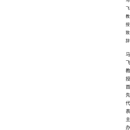
飞
教
授
致
辞