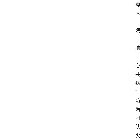
“
-
”