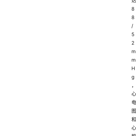
8
8
/
5
2
m
m
H
g