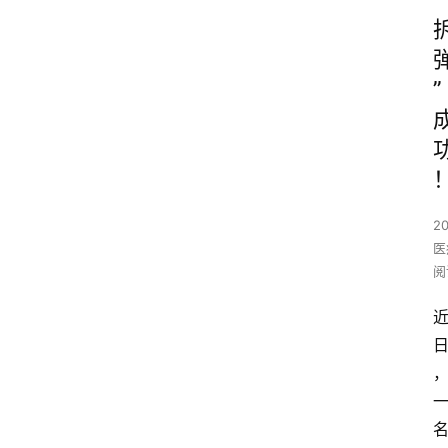
”
2
医
阅