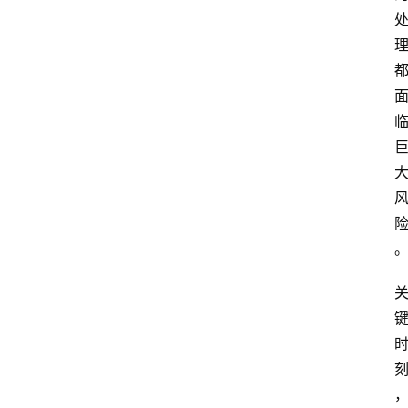
首
页
资
讯
快
报
登录
注册
专
题
投
稿