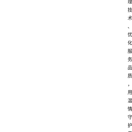
快
报
登录
注册
专
题
投
稿