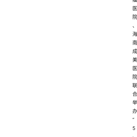
“
5
·