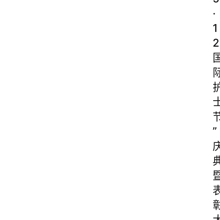
·
1
2
”