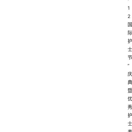
1
2
”