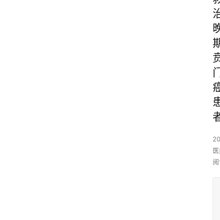
2
医
阅