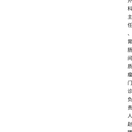
讯
快
报
登录
注册
专
题
投
稿