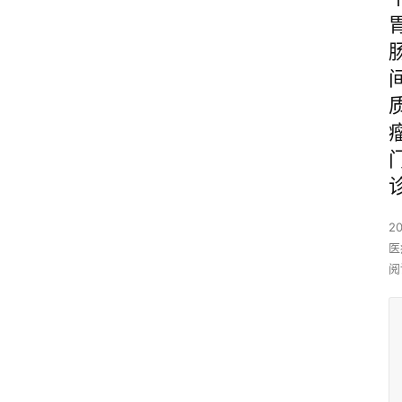
2
医
阅