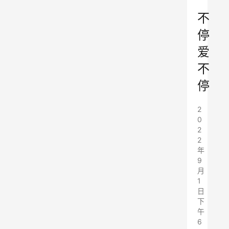
”
不
停
爱
不
停
2
0
2
2
年
9
月
1
日
下
午
6