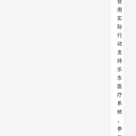
会
用
实
际
行
动
支
持
乐
东
医
疗
系
统
，
参