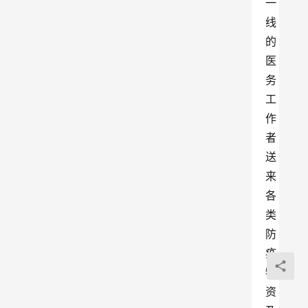
一
线
的
医
务
工
作
者
送
来
各
类
防
疫
物
资