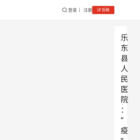
登录
注册
投稿
乐
东
县
人
民
医
院
：
“
疫