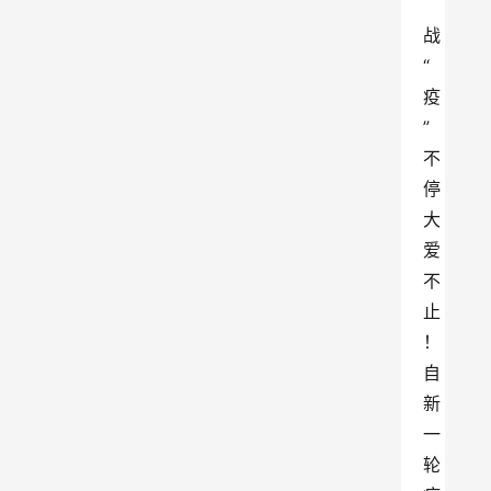
战
“
疫
”
不
停 
大
爱
不
止
！
自
新
一
轮