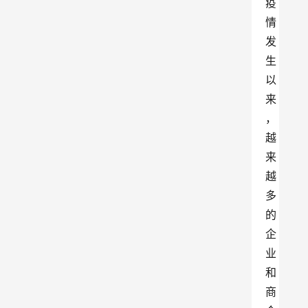
疫
情
发
生
以
来
，
越
来
越
多
的
企
业
和
商