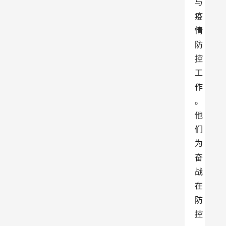
与
疫
情
防
控
工
作
。
他
们
为
奋
战
在
防
控