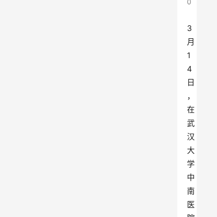
0
3
月
1
4
日
，
在
武
汉
大
学
中
南
医