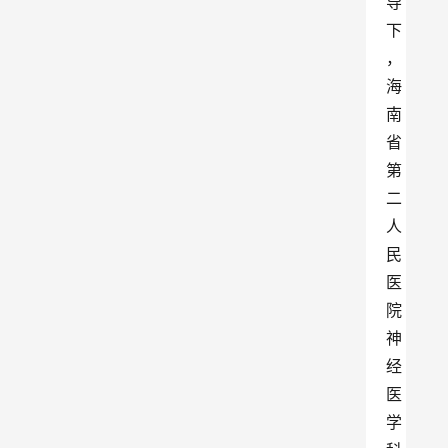
导
下
，
海
南
省
第
二
人
民
医
院
神
经
医
学