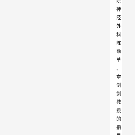
院
神
经
外
科
陈
劲
草
、
章
剑
剑
教
授
的
指