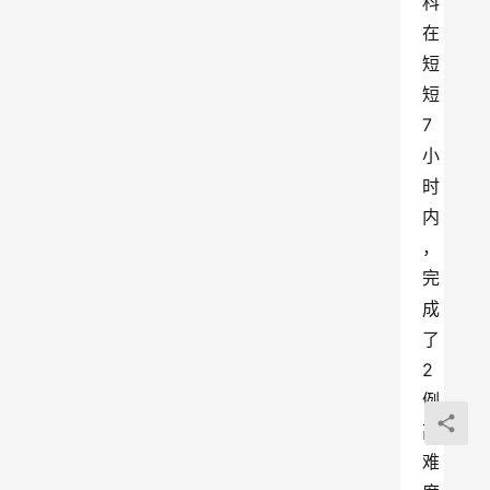
科
在
短
短
7
小
时
内
，
完
成
了
2
例
高
难