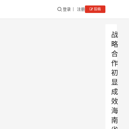
登录
注册
投稿
战
略
合
作
初
显
成
效
海
南