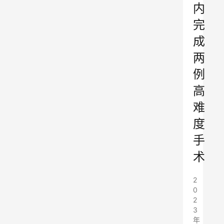
内
完
成
两
例
高
难
度
手
术
2
0
2
3
年