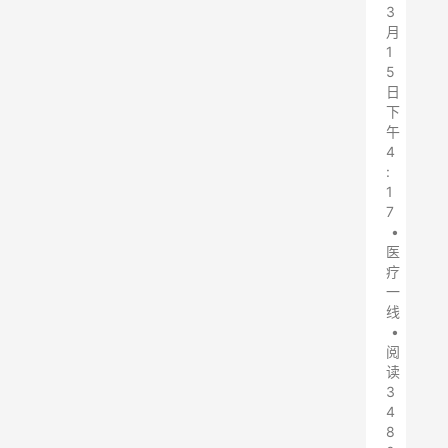
3
月
1
5
日
下
午
4
:
1
7
•
医
疗
一
线
•
阅
读
3
4
8