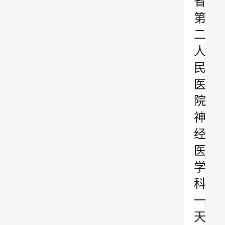
省
第
二
人
民
医
院
神
经
医
学
科
一
天