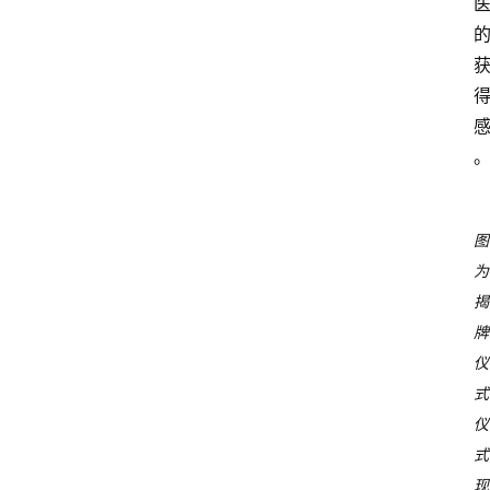
图
为
揭
牌
仪
式
仪
式
现