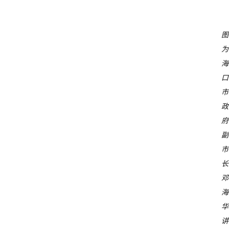
图
为
海
口
市
政
府
副
市
长
邓
海
华
讲