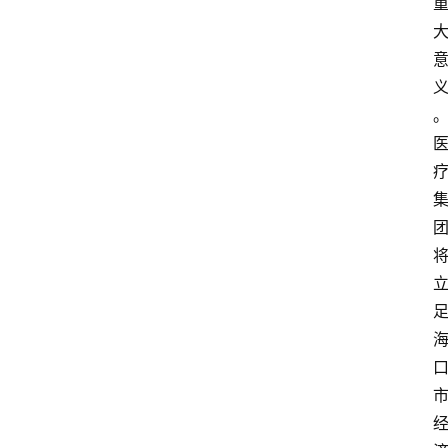
资
讯
快
报
登录
注册
专
题
投
稿