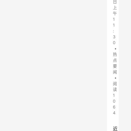
日
上
午
1
1
:
3
0
•
热
点
要
闻
•
阅
读
1
0
6
4
近