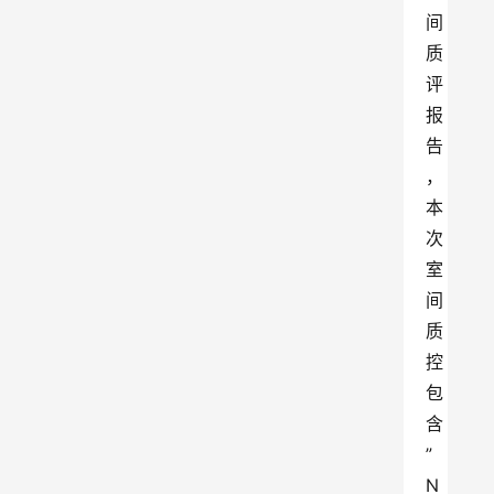
间
质
评
报
告
，
本
次
室
间
质
控
包
含
”
N