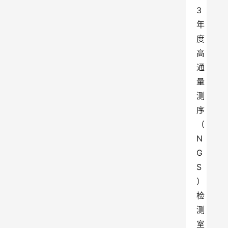
3
年
度
高
通
量
测
序
（
N
G
S
）
检
测
室