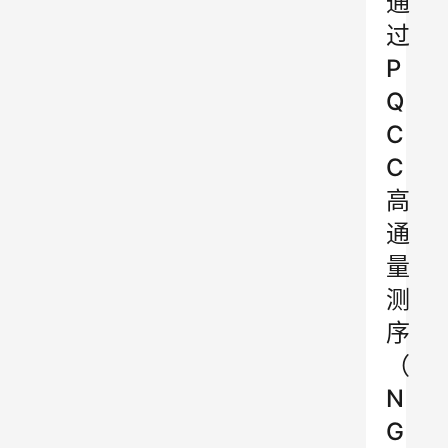
通
过
P
Q
C
C
高
通
量
测
序
（
N
G