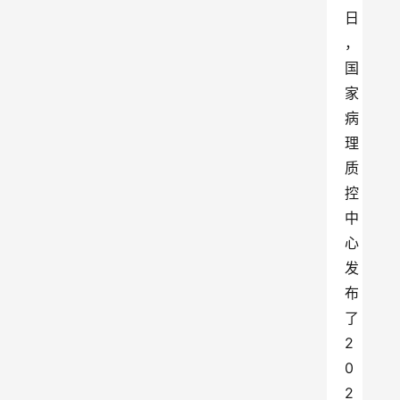
日
，
国
家
病
理
质
控
中
心
发
布
了
2
0
2