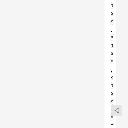
R
A
S
、
B
R
A
F
、
K
R
A
S
、
E
G