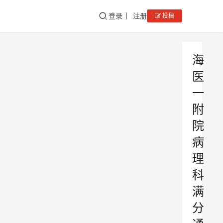
登录
注册
投稿
海
医
一
附
院
病
理
科
满
分