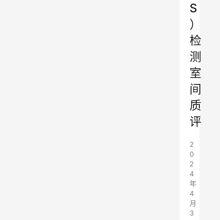
S
）
检
测
室
间
质
评
2
0
2
4
年
4
月
3