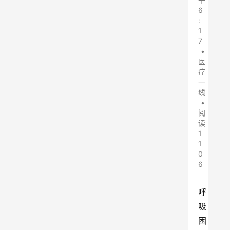
6
:
1
7
•
医
疗
一
线
•
阅
读
1
1
0
6
呼
吸
困