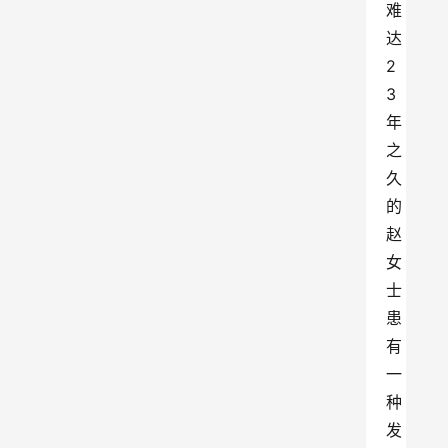
难
达
2
3
年
之
久
的
赵
女
士
患
有
一
种
发