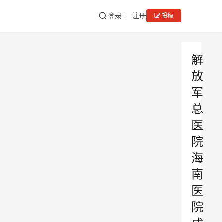
登录
注册
投稿
解
放
军
总
医
院
海
南
医
院