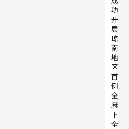
成
功
开
展
琼
南
地
区
首
例
全
麻
下
全