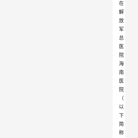
在
解
放
军
总
医
院
海
南
医
院
（
以
下
简
称