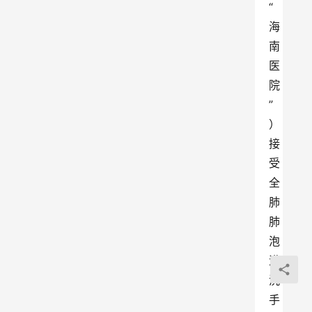
“
海
南
医
院
”
）
接
受
全
肺
肺
泡
灌
洗
手