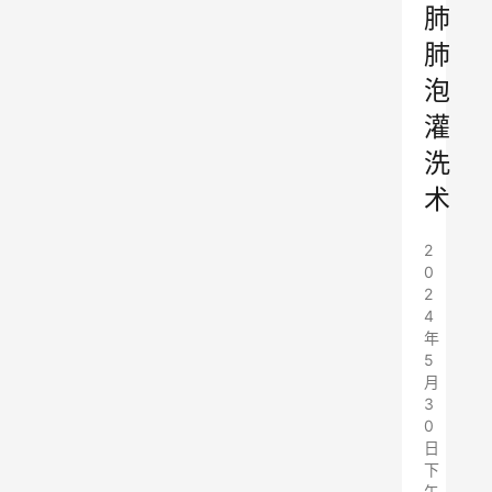
肺
肺
泡
灌
洗
术
2
0
2
4
年
5
月
3
0
日
下
午