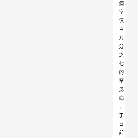
病
率
仅
百
万
分
之
七
的
罕
见
病
，
于
日
前