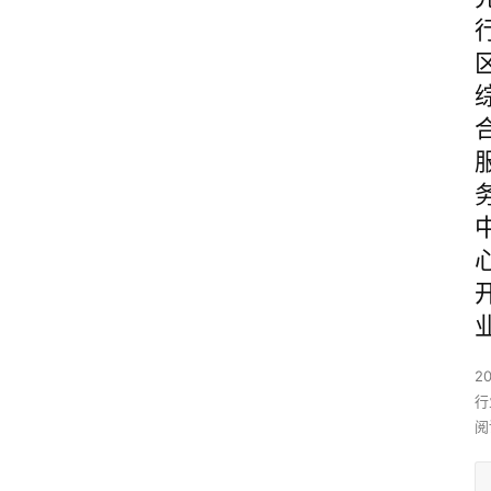
2
行
阅