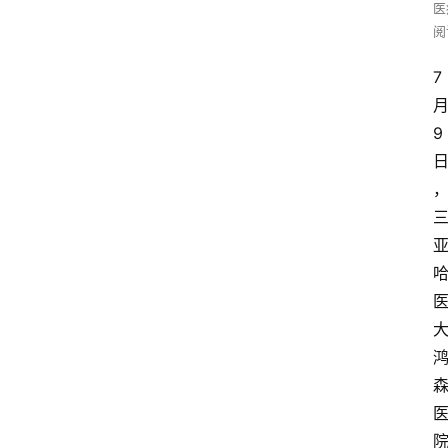
医
阅
7
9