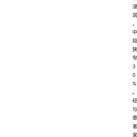
3
0
%