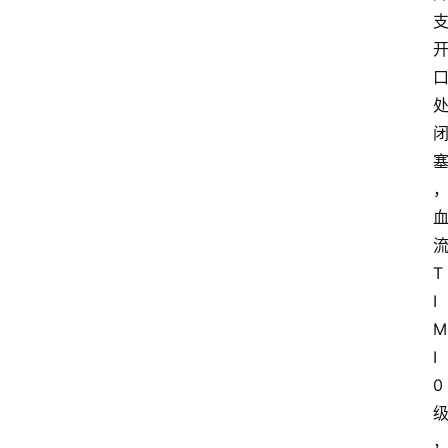
T
I
M
I 
0