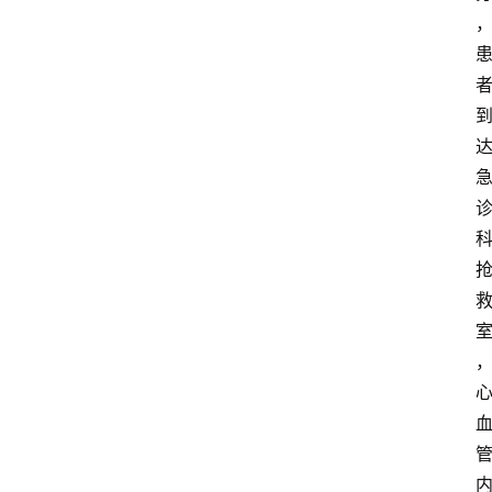
快
报
登录
注册
专
题
投
稿