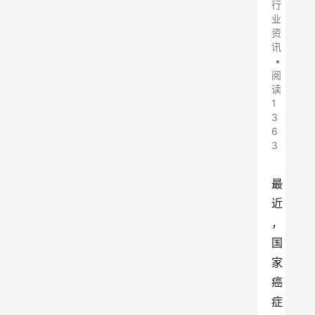
行
业
资
讯
•
阅
读
1
3
6
3
最
近
，
国
家
癌
症