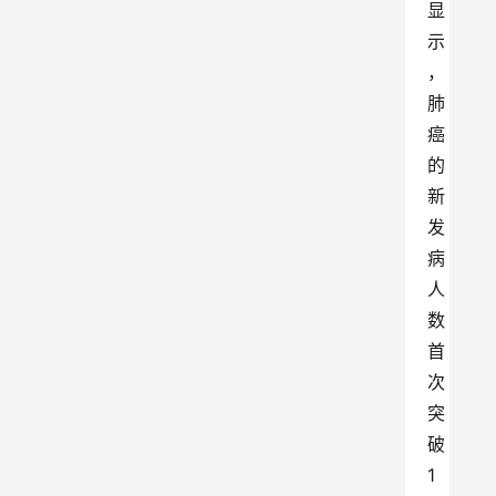
显
示
，
肺
癌
的
新
发
病
人
数
首
次
突
破
1