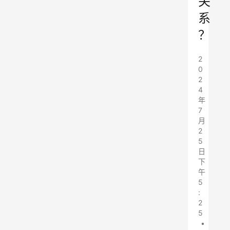
关
系
？
2
0
2
4
年
7
月
2
5
日
下
午
5
:
2
5
•