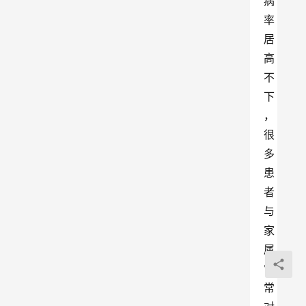
病
率
居
高
不
下
，
很
多
患
者
与
家
属
常
常