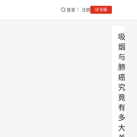
登录
注册
投稿
吸
烟
与
肺
癌
究
竟
有
多
大