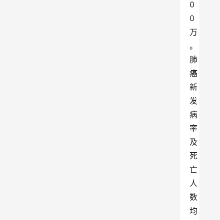
0
0
万
。
肺
癌
新
发
病
率
及
死
亡
人
数
均