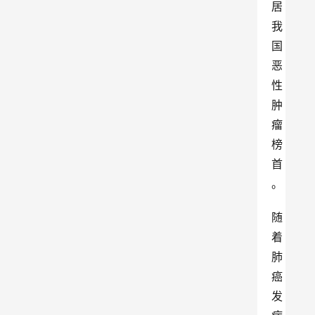
居
我
国
恶
性
肿
瘤
榜
首
。
随
着
肺
癌
发