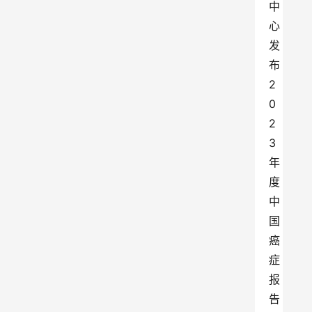
中
心
发
布
2
0
2
3
年
度
中
国
癌
症
报
告