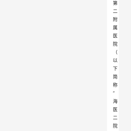
第
二
附
属
医
院
（
以
下
简
称
“
海
医
二
院