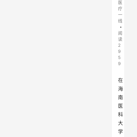
医
疗
一
线
•
阅
读
2
9
5
9
在
海
南
医
科
大
学