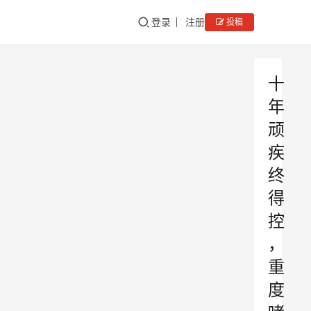
登录
注册
投稿
十
年
顽
疾
终
得
控
，
重
度