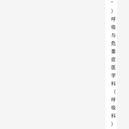
”
）
呼
吸
与
危
重
症
医
学
科
（
呼
吸
科
）