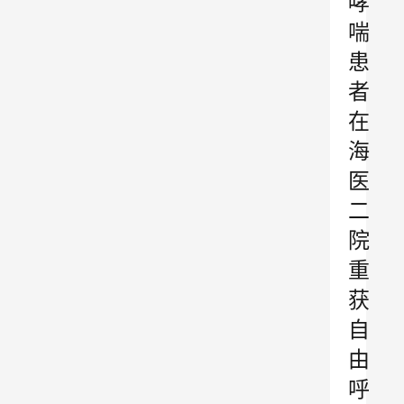
哮
喘
患
者
在
海
医
二
院
重
获
自
由
呼