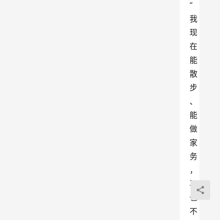
“
我
现
在
能
散
步
、
能
做
家
务
，
再
也
不