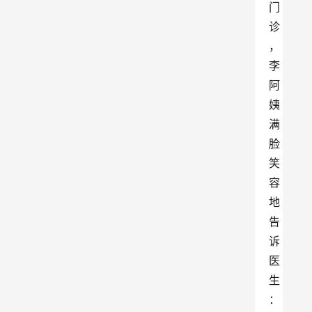
门
诊
，
李
阿
姨
满
脸
笑
容
地
告
诉
医
生
：