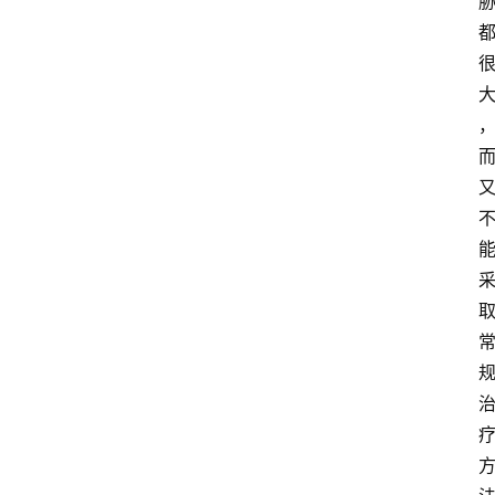
资
讯
快
报
登录
注册
专
题
投
稿