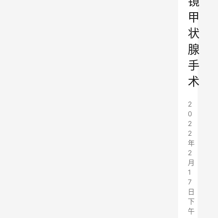
镜
甲
状
腺
手
术
2
0
2
2
年
2
月
1
7
日
下
午