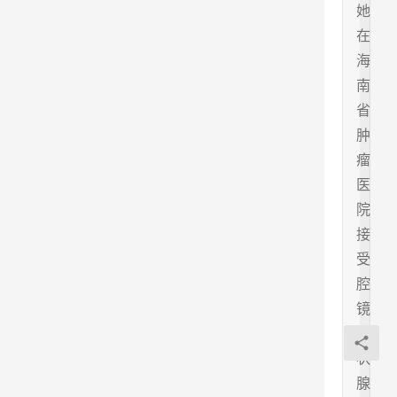
她
在
海
南
省
肿
瘤
医
院
接
受
腔
镜
甲
状
腺