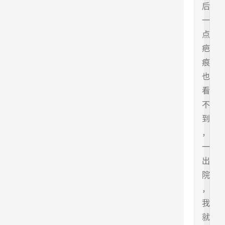
后
一
点
疤
痕
也
看
不
到
，
一
出
院
，
我
就