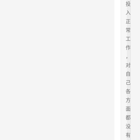
投
入
正
常
工
作
，
对
自
己
各
方
面
都
没
有