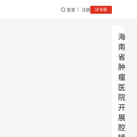
登录
注册
投稿
海
南
省
肿
瘤
医
院
开
展
腔