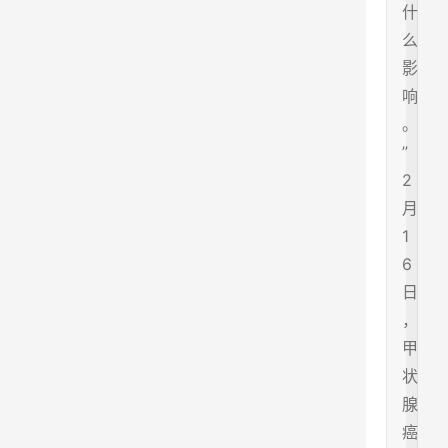
什
么
影
响
。
”
2
月
1
6
日
，
甲
状
腺
癌