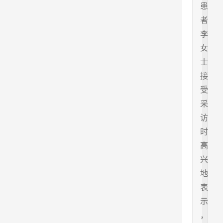
患
者
李
女
士
接
受
采
访
时
高
兴
地
表
示
，