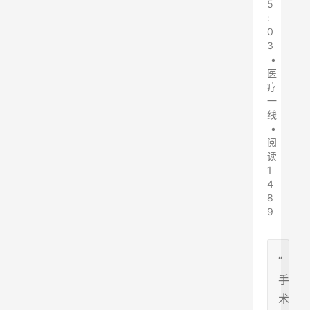
5
:
0
3
•
医
疗
一
线
•
阅
读
1
4
8
9
“
手
术