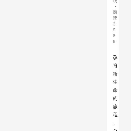
线
•
阅
读
3
9
8
9
孕
育
新
生
命
的
旅
程
，