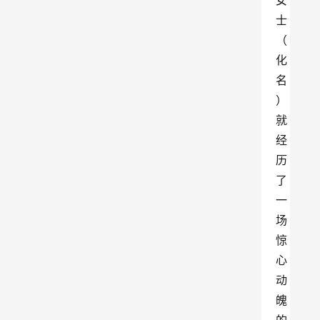
女
士
（
化
名
）
就
经
历
了
一
场
惊
心
动
魄