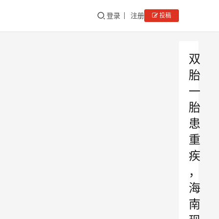
登录
注册
投稿
双
胎
一
胎
患
重
疾
，
海
南