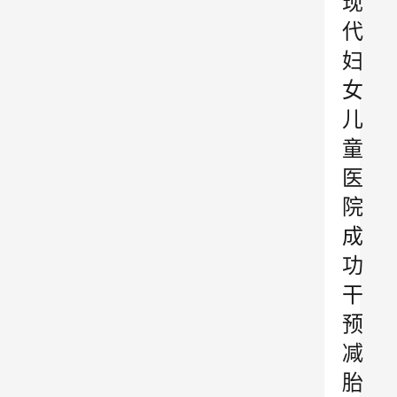
现
代
妇
女
儿
童
医
院
成
功
干
预
减
胎