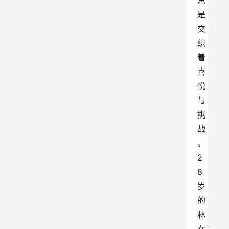
总
是
交
织
着
喜
悦
与
挑
战
。
2
8
岁
的
林