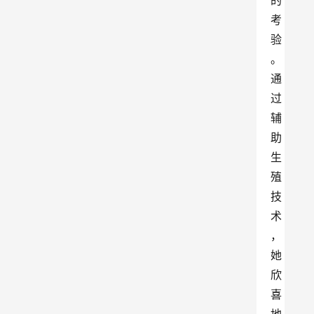
的
考
验
。
通
过
辅
助
生
殖
技
术
，
她
欣
喜