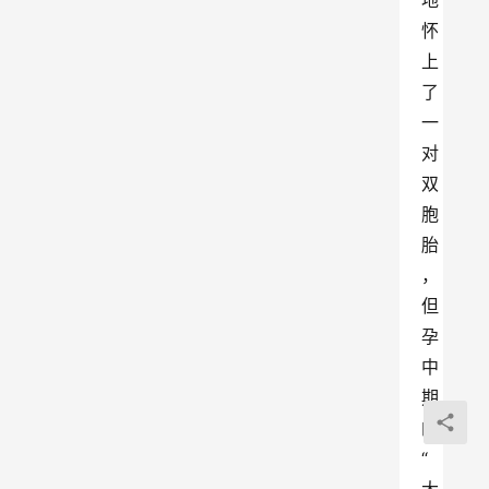
地
怀
上
了
一
对
双
胞
胎
，
但
孕
中
期
的
“