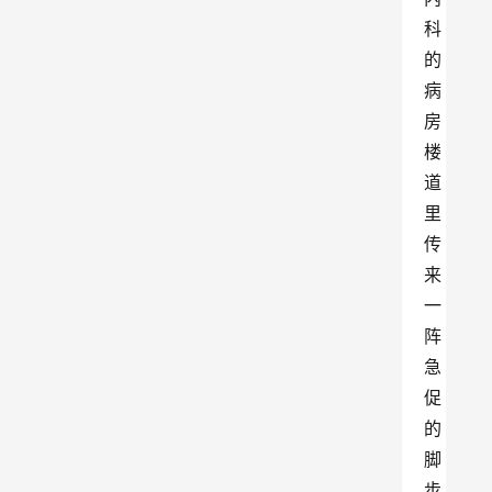
科
的
病
房
楼
道
里
传
来
一
阵
急
促
的
脚
步