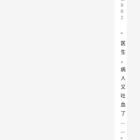
8
8
2
“
医
生
，
病
人
又
吐
血
了
…
…
”