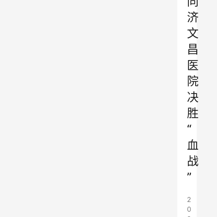
同
济
文
昌
医
院
决
胜
“
血
战
”
2
0