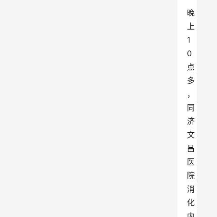
晚
上
1
0
点
多
，
同
济
文
昌
医
院
消
化
内