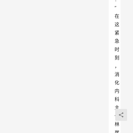
”
在
这
紧
急
时
刻
，
消
化
内
科
主
任
林
崖