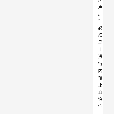
声
。
“
必
须
马
上
进
行
内
镜
止
血
治
疗
！