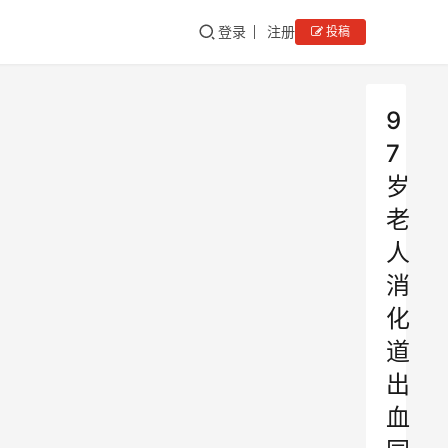
登录
注册
投稿
9
7
岁
老
人
消
化
道
出
血