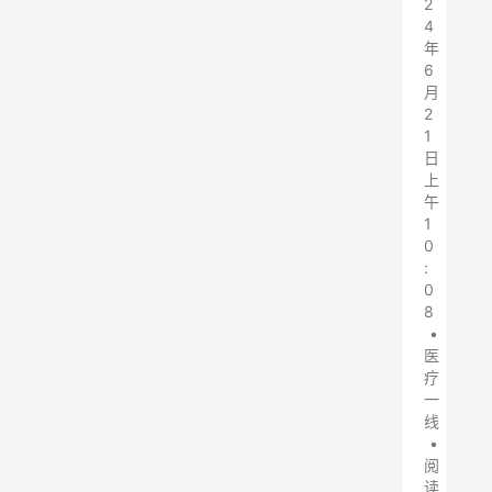
2
4
年
6
月
2
1
日
上
午
1
0
:
0
8
•
医
疗
一
线
•
阅
读