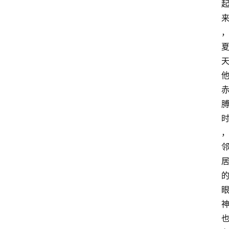
快
报
登录
注册
专
题
投
稿