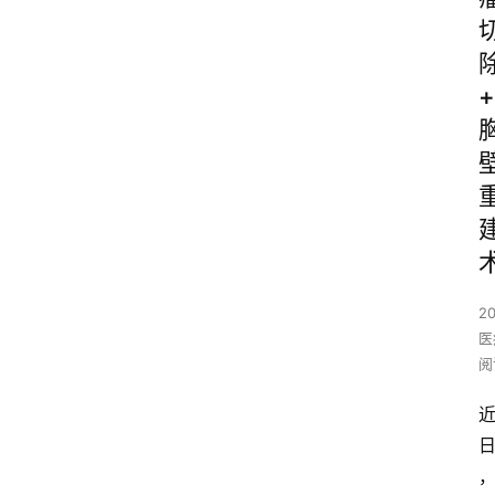
+
2
医
阅