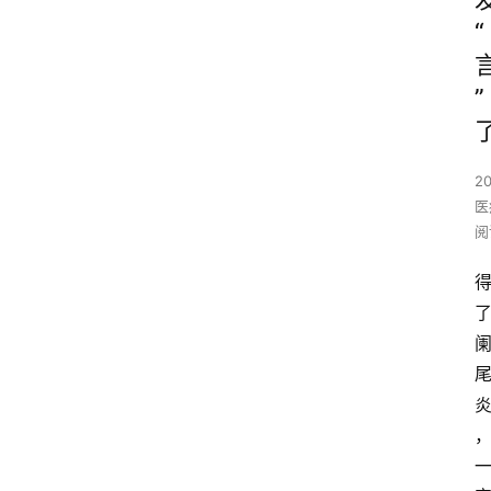
“
”
2
医
阅