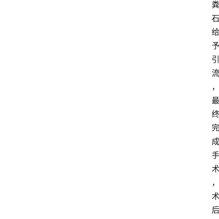
资
讯
快
报
登录
注册
专
题
投
稿