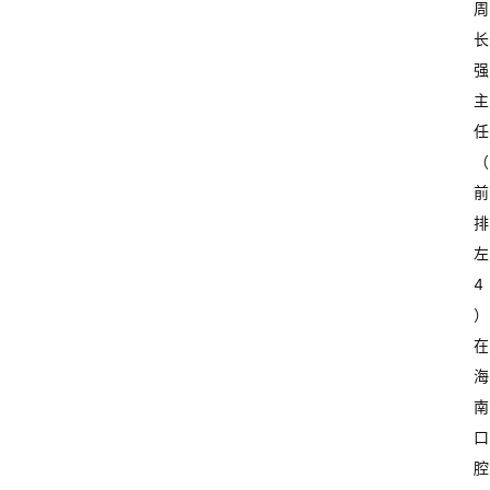
周
长
强
主
任
（
前
排
左
4
）
在
海
南
口
腔