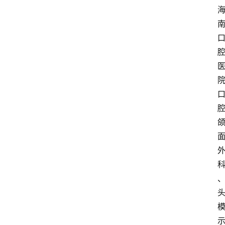
页
资
讯
快
报
登录
注册
专
题
投
稿