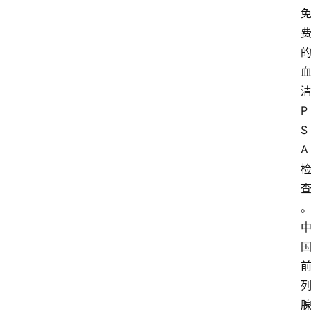
P
S
A