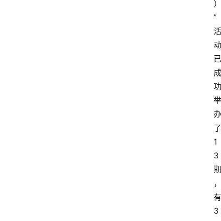
”
1
3
3