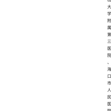
资
讯
快
报
登录
注册
专
题
投
稿