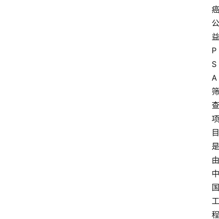
P
S
A