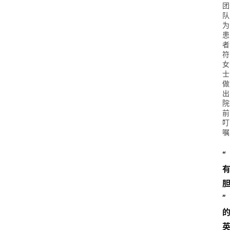
团
队
为
患
者
符
女
士
做
出
院
前
叮
嘱
“
”