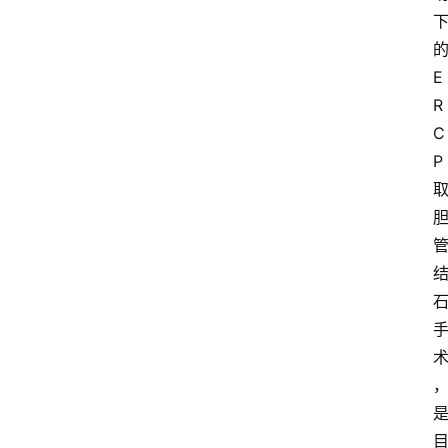
E
R
C
P