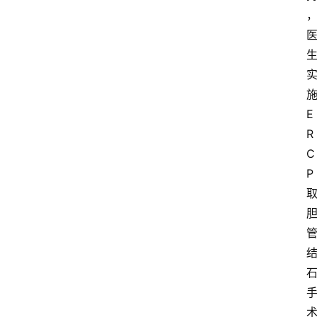
E
R
C
P