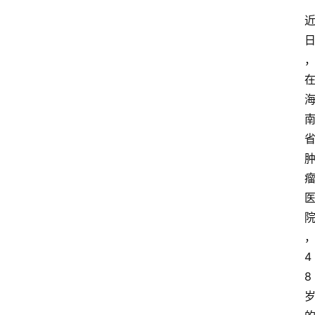
”
4
8