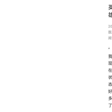
2
医
阅
“