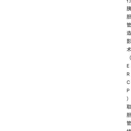
E
R
C
P