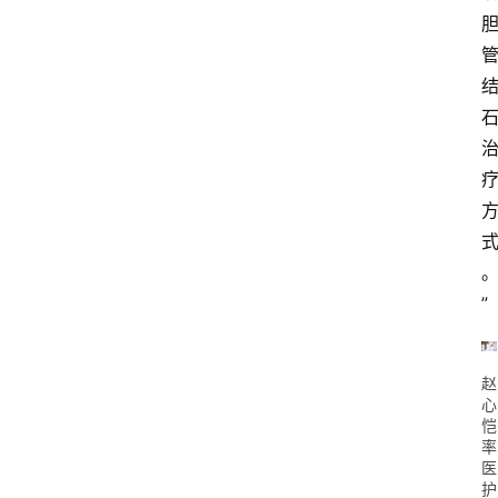
登录
注册
专
题
投
稿
”
赵
心
恺
率
医
护