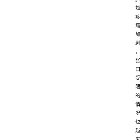
讯
快
报
登录
注册
专
题
投
稿