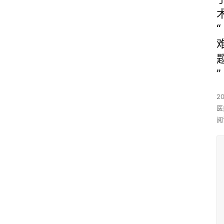
“
”
2
医
阅