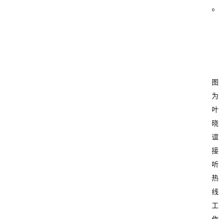
图
为
叶
晓
谊
接
听
热
线
工
作