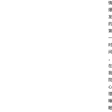
快
报
登录
注册
专
题
投
稿