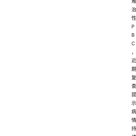
P
B
C