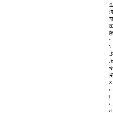
”
S
e
l
a
d