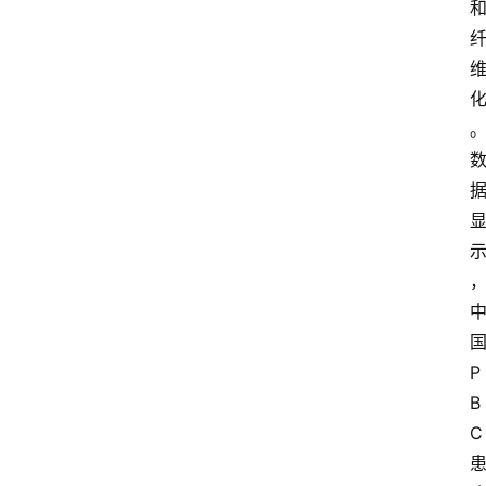
P
B
C