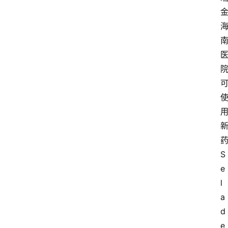
S
e
l
a
d
e