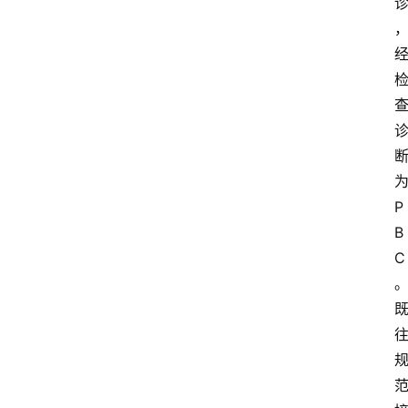
P
B
C