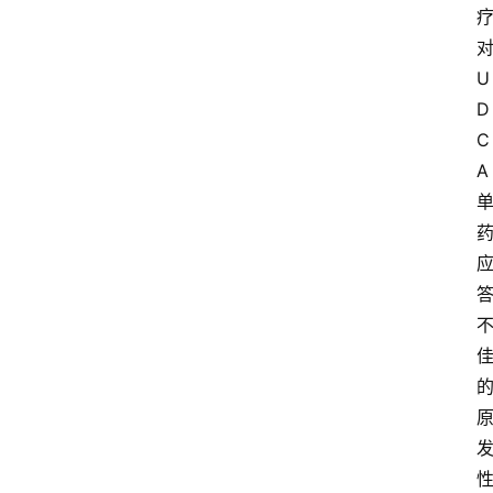
U
D
C
A