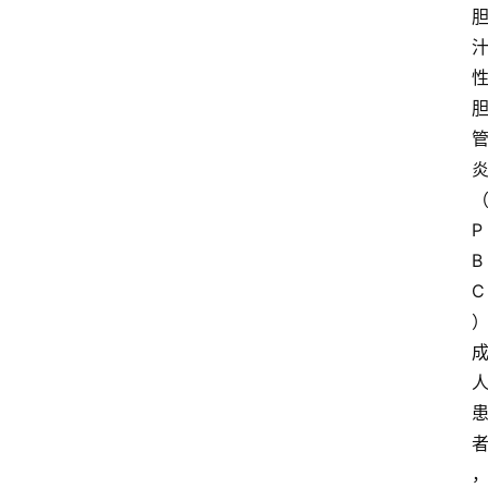
P
B
C