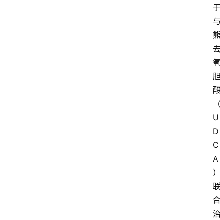
U
D
C
A