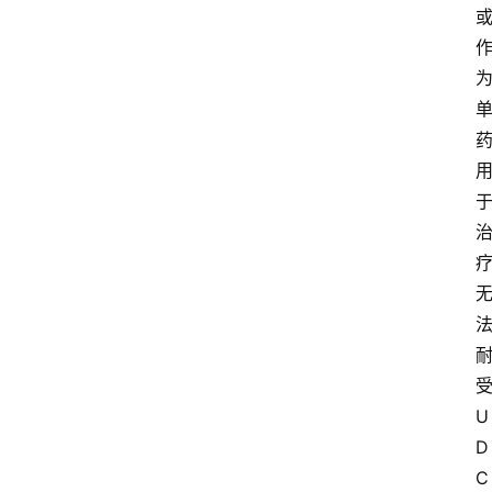
U
D
C