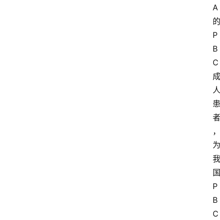
A
P
B
C
P
B
C