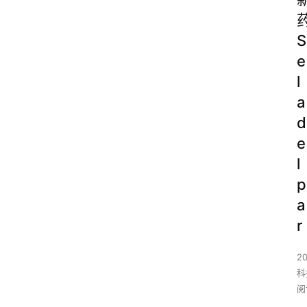
S
e
l
a
d
e
l
p
a
r
2
科
阅