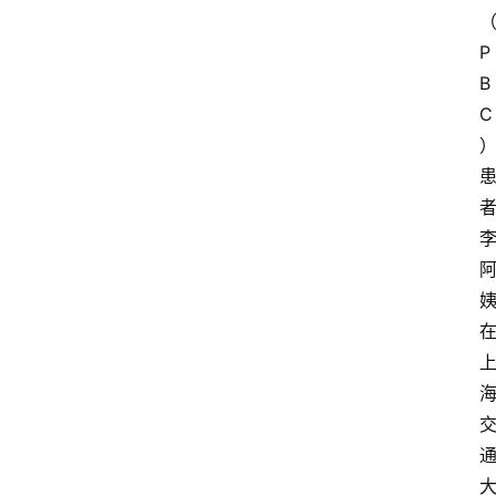
P
B
C