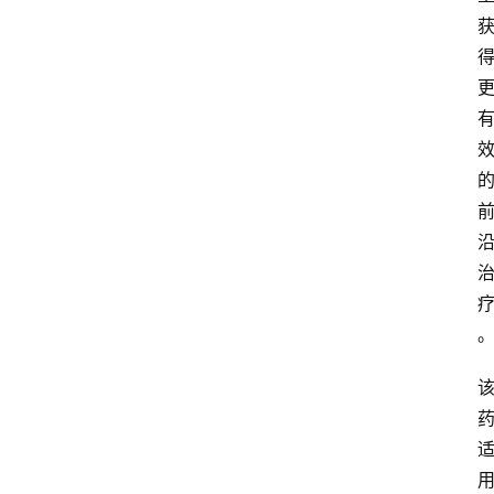
快
报
登录
注册
专
题
投
稿