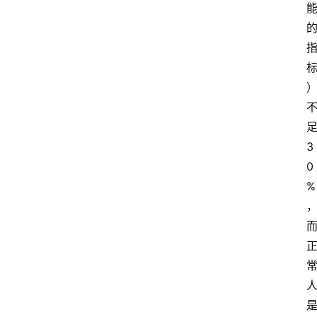
3
0
%