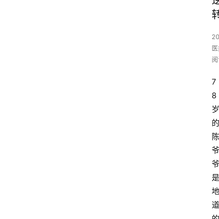
2
医
阅
7
8