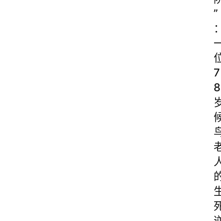
”
7
8