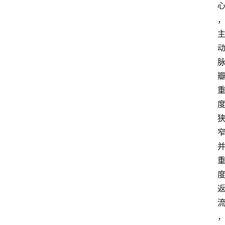
快
报
登录
注册
专
题
投
稿