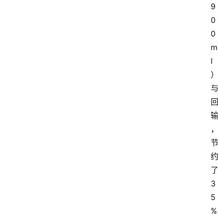
9
0
0
m
l
3
5
%