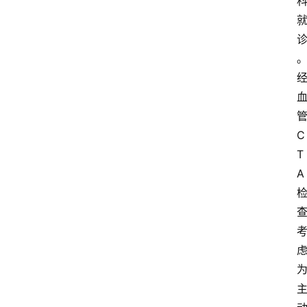
C
T
A