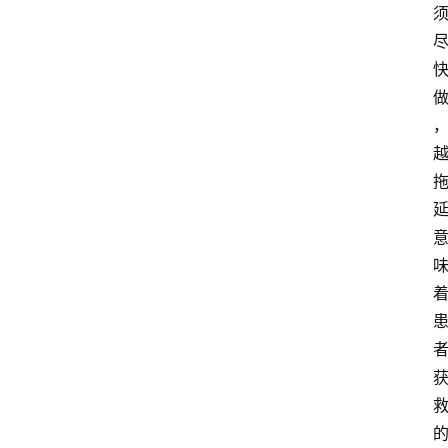
资
讯
快
报
登录
注册
专
题
投
稿