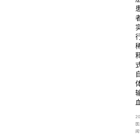
2
医
阅