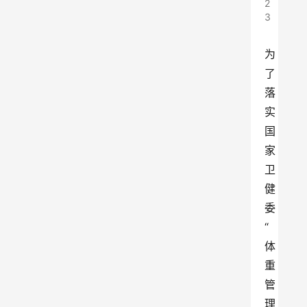
2
3
为
了
落
实
国
家
卫
健
委
“
体
重
管
理