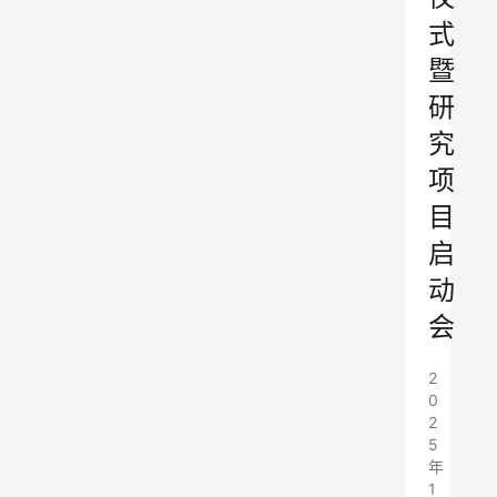
式
暨
研
究
项
目
启
动
会
2
0
2
5
年
1