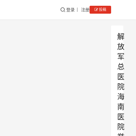
登录
注册
投稿
解
放
军
总
医
院
海
南
医
院