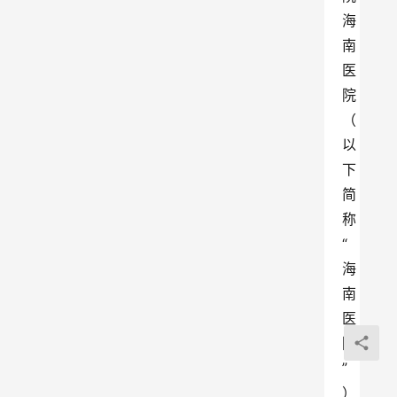
海
南
医
院
（
以
下
简
称
“
海
南
医
院
”
）