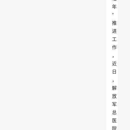
年
”
推
进
工
作
，
近
日
，
解
放
军
总
医
院