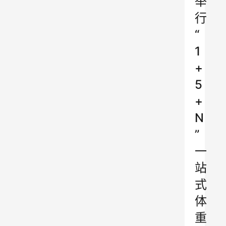
举
行
“
1
+
5
+
N
”
一
站
式
体
重