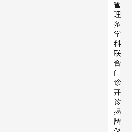
管
理
多
学
科
联
合
门
诊
开
诊
揭
牌
仪